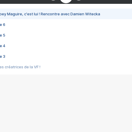
bey Maguire, c'est lui ! Rencontre avec Damien Witecka
e 6
e 5
e 4
e 3
s créatrices de la VF !
e 2
e 1
e Mektoub My Love arrive enfin ! Rencontre avec Shaïn Boumedine et Sal
i : après Toni en famille
elle réalise le bouleversant Dites lui que je l'aime
ais ! Rencontre autour de Vie privée de Rebecca Zlotowski