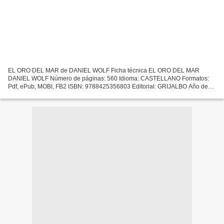
EL ORO DEL MAR de DANIEL WOLF Ficha técnica EL ORO DEL MAR
DANIEL WOLF Número de páginas: 560 Idioma: CASTELLANO Formatos:
Pdf, ePub, MOBI, FB2 ISBN: 9788425356803 Editorial: GRIJALBO Año de
edición: 2018 Descargar eBook gratis Descargar libros electrónicos...