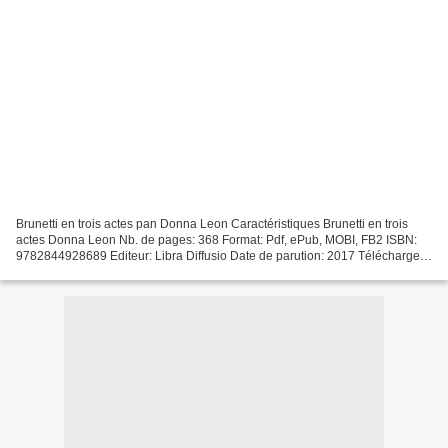
Brunetti en trois actes pan Donna Leon Caractéristiques Brunetti en trois
actes Donna Leon Nb. de pages: 368 Format: Pdf, ePub, MOBI, FB2 ISBN:
9782844928689 Editeur: Libra Diffusio Date de parution: 2017 Télécharger
eBook gratuit Téléchargements de livres...