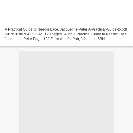
A Practical Guide to Needle Lace. Jacqueline Peter A-Practical-Guide-to.pdf
ISBN: 9780764358692 | 128 pages | 4 Mb A Practical Guide to Needle Lace
Jacqueline Peter Page: 128 Format: pdf, ePub, fb2, mobi ISBN:
9780764358692 Publisher: Schiffer Publishing,...