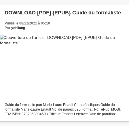
DOWNLOAD [PDF] {EPUB} Guide du formaliste
Publié le 08/12/2021 à 05:10
Par
ychilang
Guide du formaliste pan Marie-Laure Enault Caractéristiques Guide du
formaliste Marie-Laure Enault Nb. de pages: 890 Format: Pdf, ePub, MOBI,
FB2 ISBN: 9782368934593 Editeur: Francis Lefebvre Date de parution:
2019 Télécharger eBook gratuit Livres télécharger...