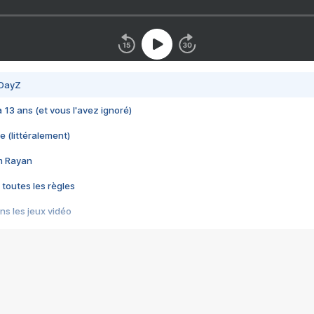
 DayZ
 a 13 ans (et vous l'avez ignoré)
e (littéralement)
im Rayan
 toutes les règles
s les jeux vidéo
us choquant de Rockstar ? - Le scandale BULLY
e plus moche de Steam
du RÊVE tourne au CAUCHEMAR
pendant 8 heures