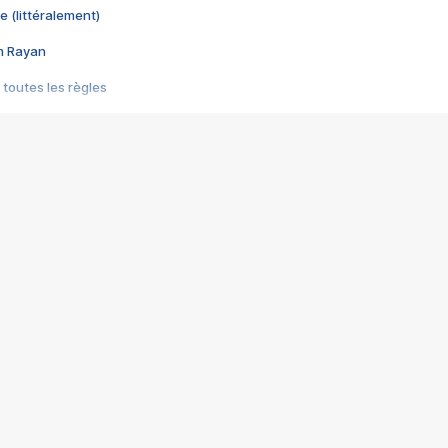
e (littéralement)
im Rayan
 toutes les règles
s les jeux vidéo
us choquant de Rockstar ? - Le scandale BULLY
e plus moche de Steam
du RÊVE tourne au CAUCHEMAR
pendant 8 heures
it… à tort
umiliés par un jeu vidéo
ire - Final Fantasy 8
ti un empire - Age of Empires
story DOFUS