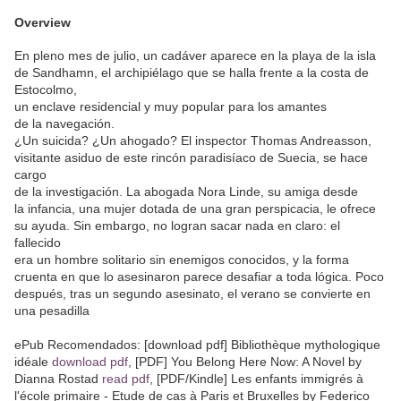
Overview
En pleno mes de julio, un cadáver aparece en la playa de la isla
de Sandhamn, el archipiélago que se halla frente a la costa de
Estocolmo,
un enclave residencial y muy popular para los amantes
de la navegación.
¿Un suicida? ¿Un ahogado? El inspector Thomas Andreasson,
visitante asiduo de este rincón paradisíaco de Suecia, se hace
cargo
de la investigación. La abogada Nora Linde, su amiga desde
la infancia, una mujer dotada de una gran perspicacia, le ofrece
su ayuda. Sin embargo, no logran sacar nada en claro: el
fallecido
era un hombre solitario sin enemigos conocidos, y la forma
cruenta en que lo asesinaron parece desafiar a toda lógica. Poco
después, tras un segundo asesinato, el verano se convierte en
una pesadilla
ePub Recomendados: [download pdf] Bibliothèque mythologique
idéale
download pdf
, [PDF] You Belong Here Now: A Novel by
Dianna Rostad
read pdf
, [PDF/Kindle] Les enfants immigrés à
l'école primaire - Etude de cas à Paris et Bruxelles by Federico