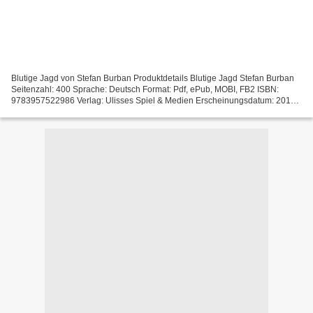
Blutige Jagd von Stefan Burban Produktdetails Blutige Jagd Stefan Burban
Seitenzahl: 400 Sprache: Deutsch Format: Pdf, ePub, MOBI, FB2 ISBN:
9783957522986 Verlag: Ulisses Spiel & Medien Erscheinungsdatum: 2016
Download Kostenloser CHM-Schachbücher herunterladen...