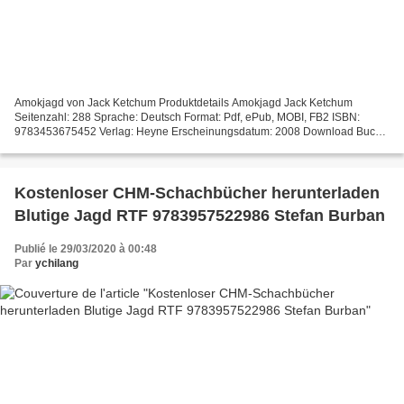
Amokjagd von Jack Ketchum Produktdetails Amokjagd Jack Ketchum
Seitenzahl: 288 Sprache: Deutsch Format: Pdf, ePub, MOBI, FB2 ISBN:
9783453675452 Verlag: Heyne Erscheinungsdatum: 2008 Download Buch-
Download online kostenlos Amokjagd 9783453675452 in German...
Kostenloser CHM-Schachbücher herunterladen
Blutige Jagd RTF 9783957522986 Stefan Burban
Publié le 29/03/2020 à 00:48
Par
ychilang