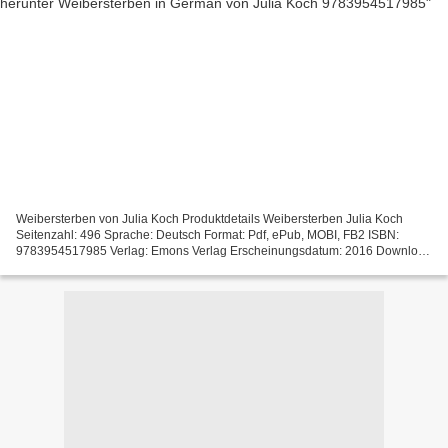
Weibersterben von Julia Koch Produktdetails Weibersterben Julia Koch
Seitenzahl: 496 Sprache: Deutsch Format: Pdf, ePub, MOBI, FB2 ISBN:
9783954517985 Verlag: Emons Verlag Erscheinungsdatum: 2016 Download
Google-Bücher laden das ePub-Format herunter Weibersterben...